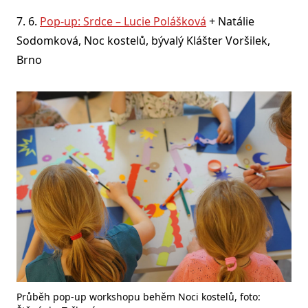
7. 6.
Pop-up: Srdce – Lucie Polášková
+ Natálie
Sodomková, Noc kostelů, bývalý Klášter Voršilek,
Brno
Průběh pop-up workshopu behěm Noci kostelů, foto: