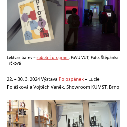
Lektvar barev –
sobotní program
, FaVU VUT, Foto: Štěpánka
Trčková
22. – 30. 3. 2024 Výstava
Polospánek
– Lucie
Polášková a Vojtěch Vaněk, Showroom KUMST, Brno