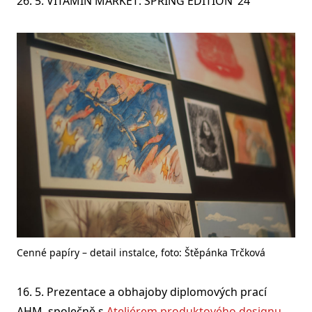
26. 5. VITAMIN MARKET: SPRING EDITION ’24
Cenné papíry – detail instalce, foto: Štěpánka Trčková
16. 5. Prezentace a obhajoby diplomových prací
AHM, společně s
Ateliérem produktového designu