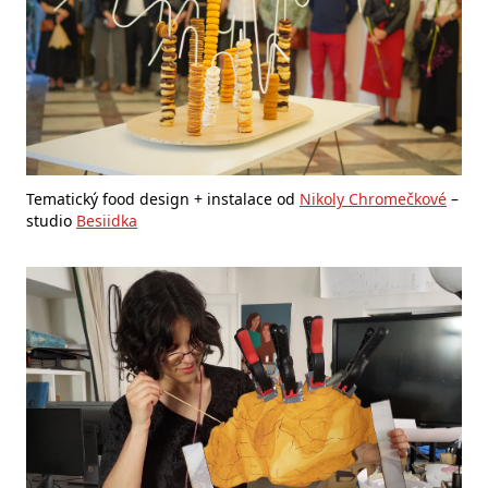
Tematický food design + instalace od
Nikoly Chromečkové
–
studio
Besiidka