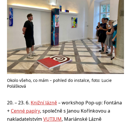
Okolo všeho, co mám – pohled do instalce, foto: Lucie
Polášková
20. – 23. 6.
Knižní lázně
– workshop Pop-up: Fontána
+
Cenné papíry
, společně s Janou Kořínkovou a
nakladatelstvím
VUTIUM
, Mariánské Lázně