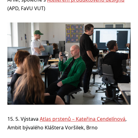
(APD, FaVU VUT)
15. 5. Výstava
Atlas prstenů – Kateřina Cendelínová
,
Ambit bývalého Kláštera Voršilek, Brno