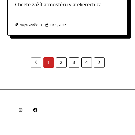
Chcete zažít atmosféru v ateliérech za
...
Vojta Vaněk
Lis 1, 2022
1
2
3
4