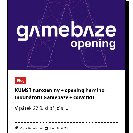
Blog
KUMST narozeniny + opening herního
inkubátoru Gamebaze + coworku
V pátek 22.9. si přijď s
...
Vojta Vaněk
Zář 19, 2023