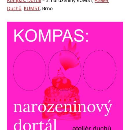
Kompas: Dortál
– 3. narozeniny KUMST,
Ateliér
Duchů
,
KUMST
, Brno