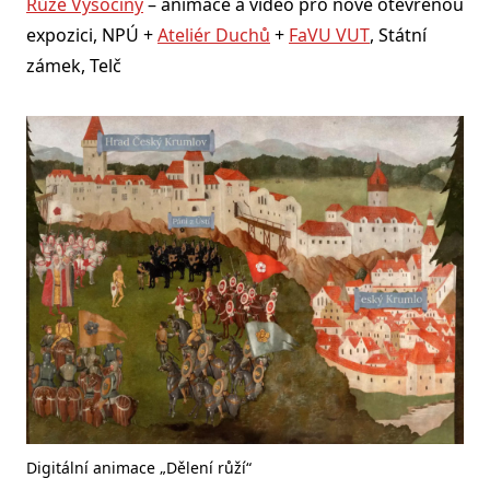
Růže Vysočiny
– animace a video pro nově otevřenou
expozici, NPÚ +
Ateliér Duchů
+
FaVU VUT
, Státní
zámek, Telč
Digitální animace „Dělení růží“