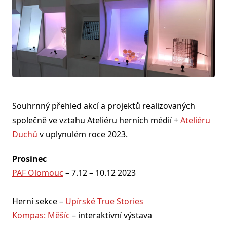
Souhrnný přehled akcí a projektů realizovaných
společně ve vztahu Ateliéru herních médií +
Ateliéru
Duchů
v uplynulém roce 2023.
Prosinec
PAF Olomouc
– 7.12 – 10.12 2023
Herní sekce –
Upírské True Stories
Kompas: Měšíc
– interaktivní výstava