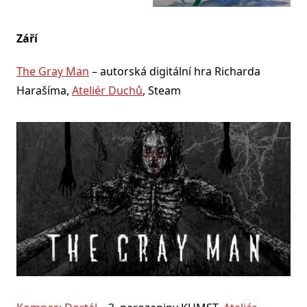
Září
The Gray Man
– autorská digitální hra Richarda
Harašíma,
Ateliér Duchů
, Steam