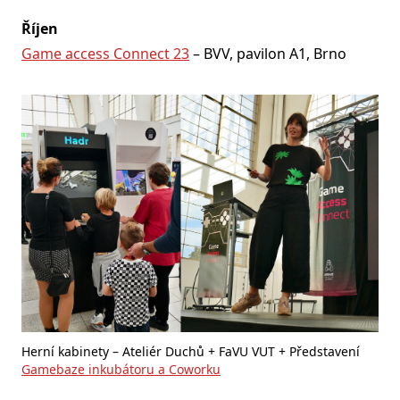
Říjen
Game access Connect 23
– BVV, pavilon A1, Brno
Herní kabinety – Ateliér Duchů + FaVU VUT + Představení
Gamebaze inkubátoru a Coworku