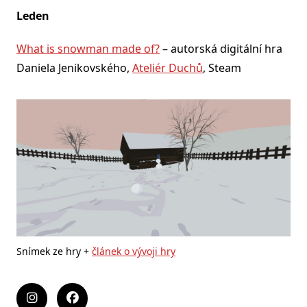
Leden
What is snowman made of?
– autorská digitální hra
Daniela Jenikovského,
Ateliér Duchů
, Steam
Snímek ze hry +
článek o vývoji hry