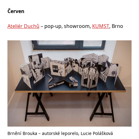
Červen
Ateliér Duchů
– pop-up, showroom,
KUMST
, Brno
Brnění Brouka – autorské leporelo, Lucie Polášková