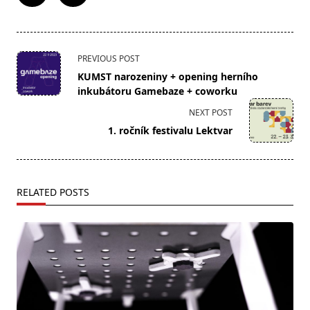
<span
PREVIOUS POST
class="nav-
KUMST narozeniny + opening herního
subtitle
inkubátoru Gamebaze + coworku
screen-
NEXT POST
reader-
1. ročník festivalu Lektvar
text">Page</span>
RELATED POSTS