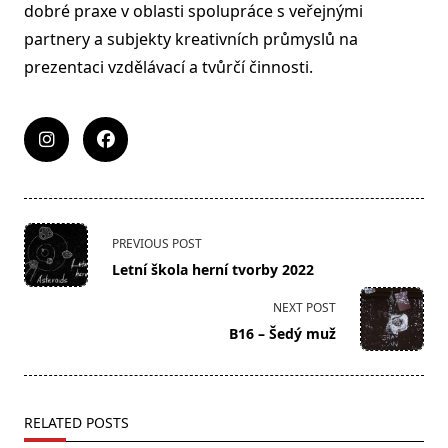
dobré praxe v oblasti spolupráce s veřejnými
partnery a subjekty kreativních průmyslů na
prezentaci vzdělávací a tvůrčí činnosti.
<span
PREVIOUS POST
class="nav-
Letní škola herní tvorby 2022
subtitle
screen-
NEXT POST
reader-
B16 – Šedý muž
text">Page</span>
RELATED POSTS