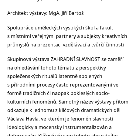
Architekt výstavy: MgA. Jiří Bartoš
Spolupráce uměleckých vysokých škol a fakult
s místními veřejnými partnery a subjekty kreativních
průmyslů na prezentaci vzdělávací a tvůrčí činnosti
Skupinová výstava ZAHRADNÍ SLAVNOST se zaměří
na ohledávání tohoto tématu z perspektivy
společenských rituálů latentně spojených
s přírodními procesy často reprezentovanými ve
formě tradičních či naopak pokleslých socio-
kulturních fenoménů. Samotný název výstavy přitom
odkazuje k jednomu z klíčových dramatických děl
Václava Havla, ve kterém je fenomén slavnosti
ideologicky a mocensky instrumentalizován a
deformován. Klíčový význam tohoto absurdního