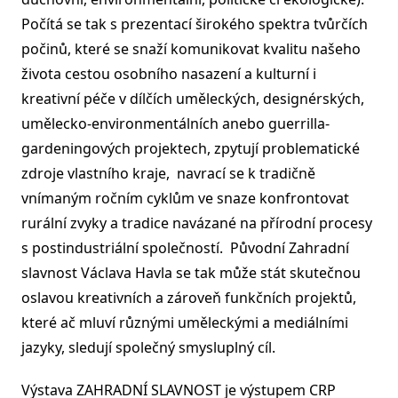
Počítá se tak s prezentací širokého spektra tvůrčích
počinů, které se snaží komunikovat kvalitu našeho
života cestou osobního nasazení a kulturní i
kreativní péče v dílčích uměleckých, designérských,
umělecko-environmentálních anebo guerrilla-
gardeningových projektech, zpytují problematické
zdroje vlastního kraje, navrací se k tradičně
vnímaným ročním cyklům ve snaze konfrontovat
rurální zvyky a tradice navázané na přírodní procesy
s postindustriální společností. Původní Zahradní
slavnost Václava Havla se tak může stát skutečnou
oslavou kreativních a zároveň funkčních projektů,
které ač mluví různými uměleckými a mediálními
jazyky, sledují společný smysluplný cíl.
Výstava ZAHRADNÍ SLAVNOST je výstupem CRP