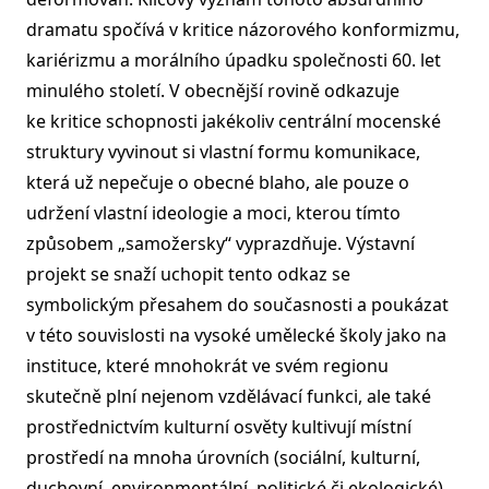
dramatu spočívá v kritice názorového konformizmu,
kariérizmu a morálního úpadku společnosti 60. let
minulého století. V obecnější rovině odkazuje
ke kritice schopnosti jakékoliv centrální mocenské
struktury vyvinout si vlastní formu komunikace,
která už nepečuje o obecné blaho, ale pouze o
udržení vlastní ideologie a moci, kterou tímto
způsobem „samožersky“ vyprazdňuje. Výstavní
projekt se snaží uchopit tento odkaz se
symbolickým přesahem do současnosti a poukázat
v této souvislosti na vysoké umělecké školy jako na
instituce, které mnohokrát ve svém regionu
skutečně plní nejenom vzdělávací funkci, ale také
prostřednictvím kulturní osvěty kultivují místní
prostředí na mnoha úrovních (sociální, kulturní,
duchovní, environmentální, politické či ekologické).