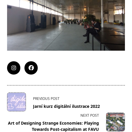
<span
PREVIOUS POST
class="nav-
Jarní kurz digitální ilustrace 2022
subtitle
NEXT POST
screen-
Art of Designing Strange Economies: Playing
reader-
Towards Post-capitalism at FAVU
text">Page</span>